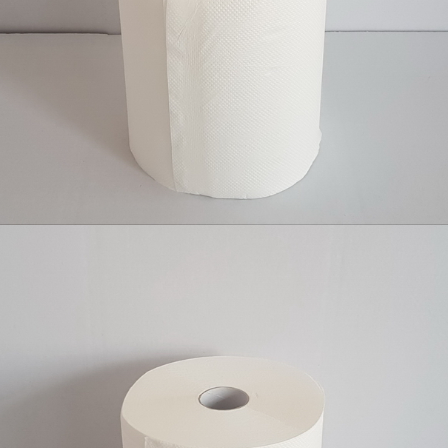
Ubrus auto cut (potez), 2 sloja, celuloza 6/1