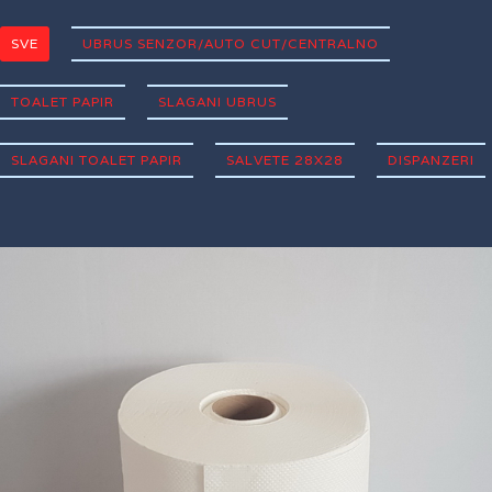
SVE
UBRUS SENZOR/AUTO CUT/CENTRALNO
TOALET PAPIR
SLAGANI UBRUS
SLAGANI TOALET PAPIR
SALVETE 28X28
DISPANZERI