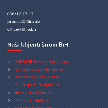
066/17-17-17
prodaja@filira.biz
office@filira.biz
Naši klijenti širom BiH
"MBS IRBIS d.o.o." Banja Luka
MN Clean d.o.o. Banjaluka
"World of paper" Visoko
"Le Coq s.p." Banja Luka
Bekros d.o.o Posušje
KOV d.o.o. Bijeljina
Appetito Banja Luka