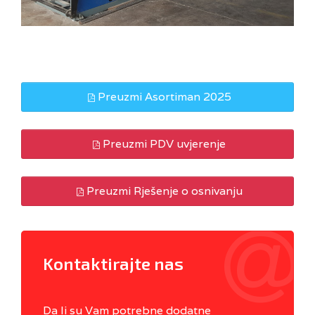
Preuzmi Asortiman 2025
Preuzmi PDV uvjerenje
Preuzmi Rješenje o osnivanju
Kontaktirajte nas
Da li su Vam potrebne dodatne