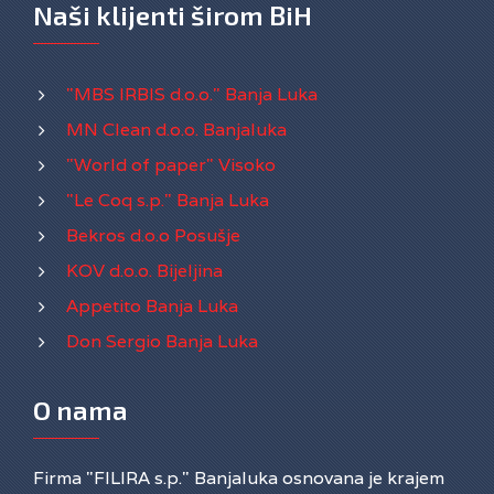
Naši klijenti širom BiH
"MBS IRBIS d.o.o." Banja Luka
MN Clean d.o.o. Banjaluka
"World of paper" Visoko
"Le Coq s.p." Banja Luka
Bekros d.o.o Posušje
KOV d.o.o. Bijeljina
Appetito Banja Luka
Don Sergio Banja Luka
O nama
Firma "FILIRA s.p." Banjaluka osnovana je krajem