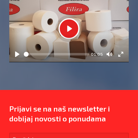
Play
Current
01:05
Seek
time
Play
Toggle
Toggle
Mute
Fullsc
Prijavi se na naš newsletter i
dobijaj novosti o ponudama