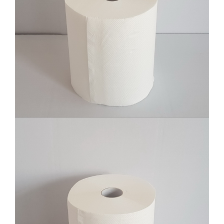
Ubrus auto cut (potez), 2 sloja, celuloza
6/1