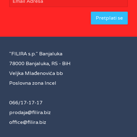
Pretplati se
"FILIRA s.p." Banjaluka
78000 Banjaluka, RS - BiH
Veljka Mlađenovića bb
Poslovna zona Incel
066/17-17-17
prodaja@filira.biz
office@filira.biz